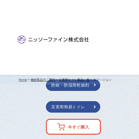
FUNCTIONAL
PRODUCTS
機能製品のご案内
Home
>
機能製品のご案内
>
災害用トイレ製品一覧
> エマージェン
防錆・防湿用乾燥剤
災害用簡易トイレ
今すぐ購入