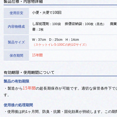
製品仕様・内容物詳細
7．製品安定性
小便・大便で100回
使用目安
化学的に安定な原料を使用しており、室温下で直射日
有効
です。
し尿処理剤
排便収納袋
廃棄
：100袋
：100枚（黒色）
内容物構成
書
：2枚
W：37cm
D：25cm
H：14cm
製品サイズ
（スケットイレS-100Cの約1/2サイズ）
15年間
保存期間
有効期限・使用期間について
製品の有効期限
15年間
・製造から
の超長期保存が可能です。
適切な保管条件下で
す。
使用後の処理期間
・使用後は約1ヶ月間、防臭・抗菌・固化効果が持続します。
この期