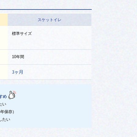
スケットイレ
尿処理剤は防臭・抗菌・固化成分が一体化した個
標準サイズ
す。その防臭効果は
1ヵ月間
持続します。
10年間
3ヶ月
を抑え、その抗菌効果を
1か月間
持続します。
すめ
容物の漏出がなく、二次災害を防ぎます。
たい
5年保存）
したい
可能です。