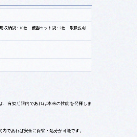
光の当たらないところで保管することで、
15年間
用収納袋
便器セット袋
取扱説明
：10枚
：2枚
は、有効期限内であれば本来の性能を発揮しま
間内であれば安全に保管・処分が可能です。