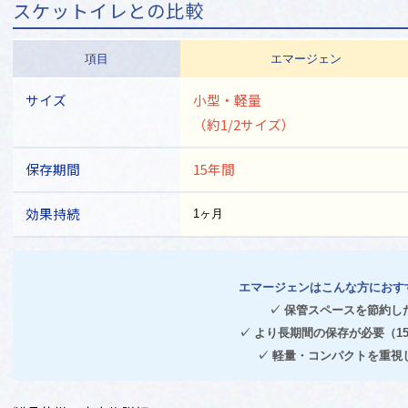
スケットイレとの比較
管ができます。（箱サイズ：スケットイレの約1/2）
2．操作が簡単
項目
エマージェン
洋式トイレ、ボックストイレに取り付けが可能で、し
包装になっています。
サイズ
小型・軽量
（約1/2サイズ）
3．強力な悪臭防臭能力
化学反応で悪臭を除去し、使用直後から効果を発揮しま
保存期間
15年間
4．強力な抗菌能力
効果持続
1ヶ月
悪臭を発生させる原因となる一般細菌、大腸菌群の発生
5．強力な固化能力
エマージェンはこんな方におす
使用後は水分を吸収して固化しますので、破袋による内
✓ 保管スペースを節約し
✓ より長期間の保存が必要（1
6．焼却可能
✓ 軽量・コンパクトを重視
袋、薬剤とも可燃物で出来ており、使用後は焼却処理が