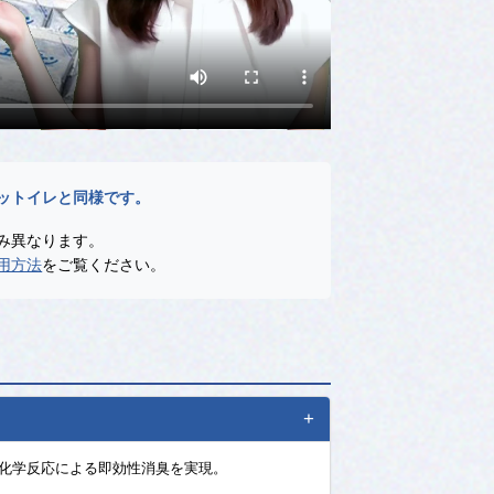
ットイレと同様です。
み異なります。
用方法
をご覧ください。
+
、化学反応による即効性消臭を実現。