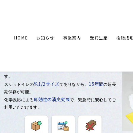
HOME
お知らせ
事業案内
受託生産
樹脂成
災害用簡易トイレ「エマージェン」
■
小型・軽量設計｜15年保存可能な災害用簡易トイレ
小型・軽量設計
エマージェンは、
の災害用簡易トイレで
す。
約1/2サイズ
15年間
スケットイレの
でありながら、
の超長
期保存が可能。
即効性の消臭効果
化学反応による
で、緊急時に安心してご
利用いただけます。